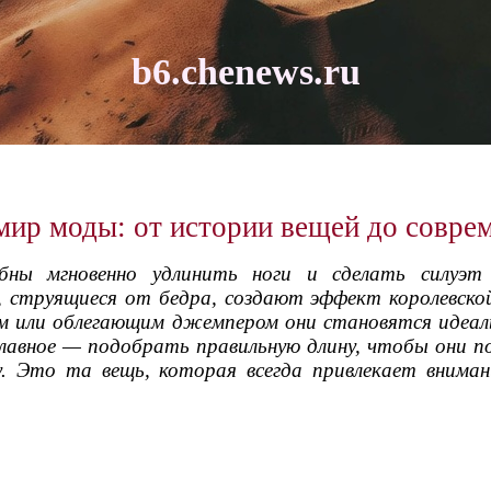
b6.chenews.ru
мир моды: от истории вещей до совре
обны мгновенно удлинить ноги и сделать силуэт
струящиеся от бедра, создают эффект королевской
м или облегающим джемпером они становятся идеал
Главное — подобрать правильную длину, чтобы они по
му. Это та вещь, которая всегда привлекает внима