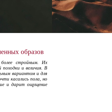
менных образов
 более стройным. Их
 походки и величия. В
ьным вариантом и для
чти касались пола, но
ние и дарит ощущение