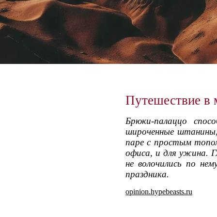
Путешествие в 
Брюки-палаццо спос
широченные штанины, 
паре с простым топо
офиса, и для ужина. 
не волочились по не
праздника.
opinion.hypebeasts.ru